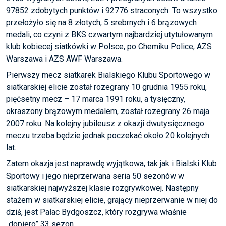
97852 zdobytych punktów i 92776 straconych. To wszystko
przełożyło się na 8 złotych, 5 srebrnych i 6 brązowych
medali, co czyni z BKS czwartym najbardziej utytułowanym
klub kobiecej siatkówki w Polsce, po Chemiku Police, AZS
Warszawa i AZS AWF Warszawa.
Pierwszy mecz siatkarek Bialskiego Klubu Sportowego w
siatkarskiej elicie został rozegrany 10 grudnia 1955 roku,
pięćsetny mecz – 17 marca 1991 roku, a tysięczny,
okraszony brązowym medalem, został rozegrany 26 maja
2007 roku. Na kolejny jubileusz z okazji dwutysięcznego
meczu trzeba będzie jednak poczekać około 20 kolejnych
lat.
Zatem okazja jest naprawdę wyjątkowa, tak jak i Bialski Klub
Sportowy i jego nieprzerwana seria 50 sezonów w
siatkarskiej najwyższej klasie rozgrywkowej. Następny
stażem w siatkarskiej elicie, grający nieprzerwanie w niej do
dziś, jest Pałac Bydgoszcz, który rozgrywa właśnie
„dopiero” 33 sezon.