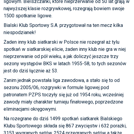
ligowym. Bielszczanki, które nieprzerwanie od 50 lat grają w
najwyższej klasie rozgrywkowej, rozegrają bowiem swoje
1500 spotkanie ligowe.
Bialski Klub Sportowy S.A. przygotował na ten mecz kilka
niespodzianek!
Żaden inny klub siatkarski w Polsce nie rozegrał aż tylu
spotkań w siatkarskiej elicie, żaden inny klub nie gra w niej
nieprzerwanie od pół wieku, a jak doliczyć jeszcze trzy
sezony występów BKS w latach 1955-58, to tych sezonów
jest do dziś łącznie aż 53.
Zanim jednak powstała liga zawodowa, a stało się to od
sezonu 2005/06, rozgrywki w formule ligowej pod
patronatem PZPS toczyły się już od 1954 roku, wcześniej
zawody miały charakter turnieju finałowego, poprzedzone
eliminacjami okręgowymi.
Na rozegrane do dziś 1499 spotkań siatkarek Bialskiego
Klubu Sportowego składa się 867 zwycięstw i 632 porażki,
3153 wygranych setów, 2524 przegranych setów a także