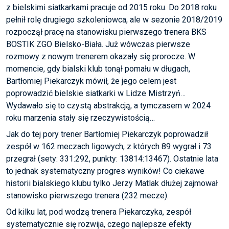
z bielskimi siatkarkami pracuje od 2015 roku. Do 2018 roku
pełnił rolę drugiego szkoleniowca, ale w sezonie 2018/2019
rozpoczął pracę na stanowisku pierwszego trenera BKS
BOSTIK ZGO Bielsko-Biała. Już wówczas pierwsze
rozmowy z nowym trenerem okazały się prorocze. W
momencie, gdy bialski klub tonął pomału w długach,
Bartłomiej Piekarczyk mówił, że jego celem jest
poprowadzić bielskie siatkarki w Lidze Mistrzyń…
Wydawało się to czystą abstrakcją, a tymczasem w 2024
roku marzenia stały się rzeczywistością…
Jak do tej pory trener Bartłomiej Piekarczyk poprowadził
zespół w 162 meczach ligowych, z których 89 wygrał i 73
przegrał (sety: 331:292, punkty: 13814:13467). Ostatnie lata
to jednak systematyczny progres wyników! Co ciekawe
historii bialskiego klubu tylko Jerzy Matlak dłużej zajmował
stanowisko pierwszego trenera (232 mecze).
Od kilku lat, pod wodzą trenera Piekarczyka, zespół
systematycznie się rozwija, czego najlepsze efekty