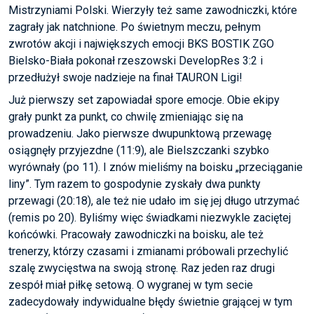
Mistrzyniami Polski. Wierzyły też same zawodniczki, które
zagrały jak natchnione. Po świetnym meczu, pełnym
zwrotów akcji i największych emocji BKS BOSTIK ZGO
Bielsko-Biała pokonał rzeszowski DevelopRes 3:2 i
przedłużył swoje nadzieje na finał TAURON Ligi!
Już pierwszy set zapowiadał spore emocje. Obie ekipy
grały punkt za punkt, co chwilę zmieniając się na
prowadzeniu. Jako pierwsze dwupunktową przewagę
osiągnęły przyjezdne (11:9), ale Bielszczanki szybko
wyrównały (po 11). I znów mieliśmy na boisku „przeciąganie
liny”. Tym razem to gospodynie zyskały dwa punkty
przewagi (20:18), ale też nie udało im się jej długo utrzymać
(remis po 20). Byliśmy więc świadkami niezwykle zaciętej
końcówki. Pracowały zawodniczki na boisku, ale też
trenerzy, którzy czasami i zmianami próbowali przechylić
szalę zwycięstwa na swoją stronę. Raz jeden raz drugi
zespół miał piłkę setową. O wygranej w tym secie
zadecydowały indywidualne błędy świetnie grającej w tym