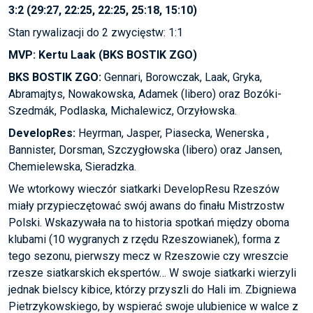
3:2 (29:27, 22:25, 22:25, 25:18, 15:10)
Stan rywalizacji do 2 zwycięstw: 1:1
MVP: Kertu Laak (BKS BOSTIK ZGO)
BKS BOSTIK ZGO:
Gennari, Borowczak, Laak, Gryka,
Abramajtys, Nowakowska, Adamek (libero) oraz Bozóki-
Szedmák, Podlaska, Michalewicz, Orzyłowska.
DevelopRes:
Heyrman, Jasper, Piasecka, Wenerska ,
Bannister, Dorsman, Szczygłowska (libero) oraz Jansen,
Chemielewska, Sieradzka.
We wtorkowy wieczór siatkarki DevelopResu Rzeszów
miały przypieczętować swój awans do finału Mistrzostw
Polski. Wskazywała na to historia spotkań między oboma
klubami (10 wygranych z rzędu Rzeszowianek), forma z
tego sezonu, pierwszy mecz w Rzeszowie czy wreszcie
rzesze siatkarskich ekspertów… W swoje siatkarki wierzyli
jednak bielscy kibice, którzy przyszli do Hali im. Zbigniewa
Pietrzykowskiego, by wspierać swoje ulubienice w walce z