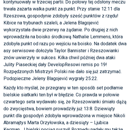
kontynuowały w trzeciej partii. Do połowy tej odsłony meczu
trwała zażarta walka punkt za punkt. Przy stanie 12:11 dla
Rzeszowa, gospodynie zdobyły sześć punktów z rzędu!
Kibice na trybunach szaleli, a Jelena Blagojević
wykorzystała dwie przerwy na żądanie. Po drugiej z nich
wprowadziła na boisko środkową Nathalie Lemmens, która
zdobyła punkt od razu po wejściu na boisko. Na dodatek dwa
asy serwisowe dołożyła Taylor Bannister i Rzeszowianki
znów uwierzyły w sukces. Kilka chwil później dwa ataki
Julity Piaseckiej dały DevelopResowi remis po 19!
Rozpędzonych Mistrzyń Polski nie dało się już zatrzymać.
Podopieczne Jeleny Blagojević wygrały 25:22.
Każdy kto myślał, że przegrany w ten sposób set podłamie
bielskie siatkarki ten był w błędzie. Co prawda w połowie
czwartego seta wydawało się, że Rzeszowianki śmiało dążą
do zwycięstwa, bowiem prowadziły już 13:8. Dziewiąty
punkt dla gospodyń zdobyła wprowadzona w miejsce Nikoli
Abramajtys Marta Orzyłowska, a dziesiąty – Ljubica
Kecman… I bielski pociąg ruszył! Rozpędu nadały mu także