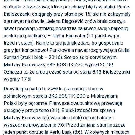
siatkarki z Rzeszowa, które popełniały błędy w ataku. Remis
Bielszczanki osiągnęły przy stanie po 15, ale nie zatrzymały
się nawet na chwilę. Jelena Blagojević znów brała czasy, a
nawet podwójną zmianą posadziła na ławce swoją najlepiej
punktującą siatkarkę – Taylor Bannister (21 punktów po
trzech setach). Na nic to się jednak zdało, bo gospodynie
grały już koncertowo! Punktowała nawet rozgrywająca Giulia
Gennari (atak i blok – 20:16). Set po asie serwisowym
Martyny Borowczak BKS BOSTIK ZGO wygrał 25:18!
Oznacza to, że drugą część seta od stanu 8:13 Bielszczanki
wygrały 17:5!
Decydująca partia to zwykle gra emocji, które w
półfinałowym starciu BKS BOSTIK ZGO z Mistrzyniami
Polski były ogromne. Pierwsze dwupunktową przewagę
osiągnęły przyjezdne (3:1). Bielski zespół za sprawą
Martyny Borowczak (dwa ataki i blok) odrobił straty i
wyszedł na prowadzenie 7:6. Przed zmianą stron jeszcze
jeden punkt dorzuciła Kertu Laak (8:6). W kolejnych minutach