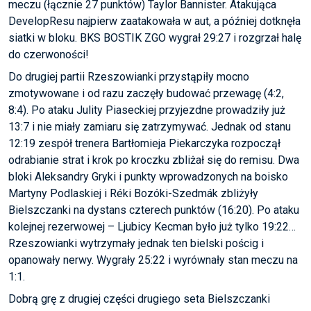
meczu (łącznie 27 punktów) Taylor Bannister. Atakująca
DevelopResu najpierw zaatakowała w aut, a później dotknęła
siatki w bloku. BKS BOSTIK ZGO wygrał 29:27 i rozgrzał halę
do czerwoności!
Do drugiej partii Rzeszowianki przystąpiły mocno
zmotywowane i od razu zaczęły budować przewagę (4:2,
8:4). Po ataku Julity Piaseckiej przyjezdne prowadziły już
13:7 i nie miały zamiaru się zatrzymywać. Jednak od stanu
12:19 zespół trenera Bartłomieja Piekarczyka rozpoczął
odrabianie strat i krok po kroczku zbliżał się do remisu. Dwa
bloki Aleksandry Gryki i punkty wprowadzonych na boisko
Martyny Podlaskiej i Réki Bozóki-Szedmák zbliżyły
Bielszczanki na dystans czterech punktów (16:20). Po ataku
kolejnej rezerwowej – Ljubicy Kecman było już tylko 19:22…
Rzeszowianki wytrzymały jednak ten bielski pościg i
opanowały nerwy. Wygrały 25:22 i wyrównały stan meczu na
1:1.
Dobrą grę z drugiej części drugiego seta Bielszczanki