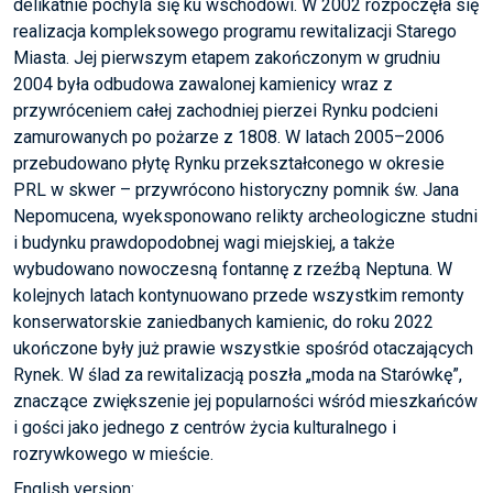
delikatnie pochyla się ku wschodowi. W 2002 rozpoczęła się
realizacja kompleksowego programu rewitalizacji Starego
Miasta. Jej pierwszym etapem zakończonym w grudniu
2004 była odbudowa zawalonej kamienicy wraz z
przywróceniem całej zachodniej pierzei Rynku podcieni
zamurowanych po pożarze z 1808. W latach 2005–2006
przebudowano płytę Rynku przekształconego w okresie
PRL w skwer – przywrócono historyczny pomnik św. Jana
Nepomucena, wyeksponowano relikty archeologiczne studni
i budynku prawdopodobnej wagi miejskiej, a także
wybudowano nowoczesną fontannę z rzeźbą Neptuna. W
kolejnych latach kontynuowano przede wszystkim remonty
konserwatorskie zaniedbanych kamienic, do roku 2022
ukończone były już prawie wszystkie spośród otaczających
Rynek. W ślad za rewitalizacją poszła „moda na Starówkę”,
znaczące zwiększenie jej popularności wśród mieszkańców
i gości jako jednego z centrów życia kulturalnego i
rozrywkowego w mieście.
English version: