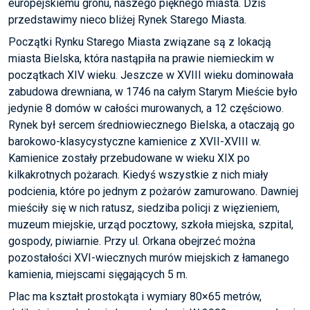
europejskiemu gronu, naszego pięknego miasta. Dziś
przedstawimy nieco bliżej Rynek Starego Miasta.
Początki Rynku Starego Miasta związane są z lokacją
miasta Bielska, która nastąpiła na prawie niemieckim w
początkach XIV wieku. Jeszcze w XVIII wieku dominowała
zabudowa drewniana, w 1746 na całym Starym Mieście było
jedynie 8 domów w całości murowanych, a 12 częściowo.
Rynek był sercem średniowiecznego Bielska, a otaczają go
barokowo-klasycystyczne kamienice z XVII-XVIII w.
Kamienice zostały przebudowane w wieku XIX po
kilkakrotnych pożarach. Kiedyś wszystkie z nich miały
podcienia, które po jednym z pożarów zamurowano. Dawniej
mieściły się w nich ratusz, siedziba policji z więzieniem,
muzeum miejskie, urząd pocztowy, szkoła miejska, szpital,
gospody, piwiarnie. Przy ul. Orkana obejrzeć można
pozostałości XVI-wiecznych murów miejskich z łamanego
kamienia, miejscami sięgających 5 m.
Plac ma kształt prostokąta i wymiary 80×65 metrów,