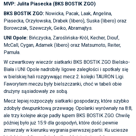
MVP: Julita Piasecka (BKS BOSTIK ZGO)
BKS BOSTIK ZGO:
Nowicka, Pacak, Laak, Angelina,
Piasecka, Orzyłowska, Drabek (libero), Suska (libero) oraz
Borowczak, Szewczyk, Geiko, Abramajtys.
UNI Opole:
Bińczycka, Zaroślińska-Król, Kecher, Diouf,
McCall, Cygan, Adamek (libero) oraz Matsumoto, Reiter,
Pamuła.
W czwartkowy wieczór siatkarki BKS BOSTIK ZGO Bielsko-
Biała i UNI Opole nadrobiły ligowe zaległości i spotkały się
w bielskiej hali rozgrywając mecz 2. kolejki TAURON Ligi.
Faworytem meczu były bielszczanki, choć w tabeli obie
drużyny sąsiadowały ze sobą.
Mecz lepiej rozpoczęły siatkarki gospodarzy, które szybko
zdobyły dwupunktową przewagę. Opolanki wyrównały na 8:8,
ale trzy kolejne akcje padły łupem BKS BOSTIK ZGO. Chwilę
później było już 15:9 dla gospodyń, które dość pewnie
zmierzały w kierunku wygrania pierwszej partii. Ku uciesze