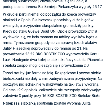
bielskiej publiczności, chwilę później się to udało, a
podopieczne trenera Bartłomieja Piekarczyka wygrały 25:17.
W drugiej partii niemal od początku do końca prowadziły
siatkarki z Opola. Bielszczanki popełniały dużo błędów
własnych, a przyjezdne skrupulatnie gromadziły punkty.
Kiedy po ataku Guewe Diouf UNI Opole prowadziło 21:18
wydawało się, że lada moment na tablicy wyników będzie
remis. Tymczasem gospodynie za sprawą trzech ataków
Julity Piaseckiej doprowadziły do remisu po 21. Na
prowadzenie 23:22 BKS BOSTIK ZGO wyprowadziła Kertu
Laak. Następnie dwa kolejne ataki skończyła Julita Piasecka
i bielski zespół mógł cieszyć się z prowadzenia 2:0.
Trzeci set był już formalnością. Rozpędzone i pewne siebie
bielszczanki nie dały w nim żadnych szans przyjezdnym. Na
początku nic jednak nie wskazywało na tak łatwą wygraną.
Od stanu 9:9 opolanki całkowicie się rozsypały zdobywając
zaledwie 3 punkty przy 16 BKS BOSTIK ZGO Bielsko-Biała.
Najlepszą siatkarką spotkania została wybrana Julita