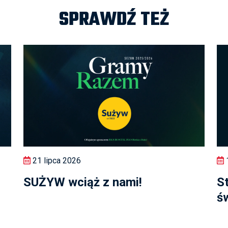
SPRAWDŹ TEŻ
21 lipca 2026
1
SUŻYW wciąż z nami!
S
ś