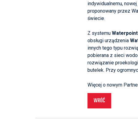
indywidualnemu, nowej
proponowany przez Wate
świecie.
Z systemu
Waterpoint
obsługi urządzenia
Wat
innych tego typu rozwią
pobierana z sieci wodoc
rozwiązanie proekologi
butelek. Przy ogromnyc
Więcej o nowym Partner
WRÓĆ