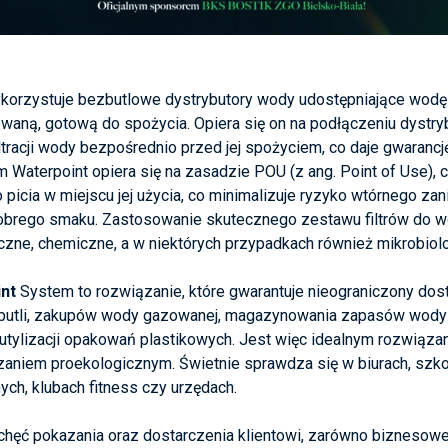
orzystuje bezbutlowe dystrybutory wody udostępniające wodę 
waną, gotową do spożycia. Opiera się on na podłączeniu dystryb
iltracji wody bezpośrednio przed jej spożyciem, co daje gwaranc
Waterpoint opiera się na zasadzie POU (z ang. Point of Use), czyl
picia w miejscu jej użycia, co minimalizuje ryzyko wtórnego zan
dobrego smaku. Zastosowanie skutecznego zestawu filtrów do w
zne, chemiczne, a w niektórych przypadkach również mikrobiol
nt
System to rozwiązanie, które gwarantuje nieograniczony do
butli, zakupów wody gazowanej, magazynowania zapasów wody i
 utylizacji opakowań plastikowych. Jest więc idealnym rozwiąza
aniem proekologicznym. Świetnie sprawdza się w biurach, szko
ych, klubach fitness czy urzędach.
chęć pokazania oraz dostarczenia klientowi, zarówno biznesowem