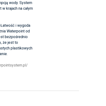
umpcją wody. System
t w krajach na całym
. Łatwość i wygoda
żnia Waterpoint od
jest bezpośrednio
 że jest to
ustych plastikowych
enie.
erpointsystem.pl/