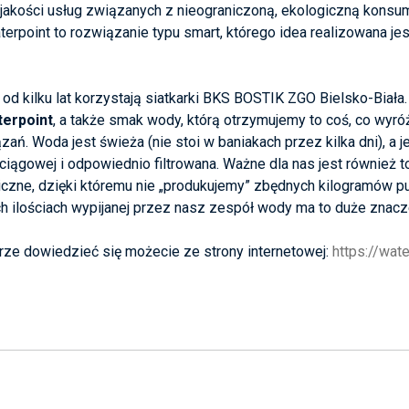
 jakości usług związanych z nieograniczoną, ekologiczną kons
rpoint to rozwiązanie typu smart, którego idea realizowana jes
od kilku lat korzystają siatkarki BKS BOSTIK ZGO Bielsko-Biała
erpoint
, a także smak wody, którą otrzymujemy to coś, co wyró
zań. Woda jest świeża (nie stoi w baniakach przez kilka dni), a 
iągowej i odpowiednio filtrowana. Ważne dla nas jest również to,
czne, dzięki któremu nie „produkujemy” zbędnych kilogramów p
h ilościach wypijanej przez nasz zespół wody ma to duże znacz
ze dowiedzieć się możecie ze strony internetowej:
https://wat