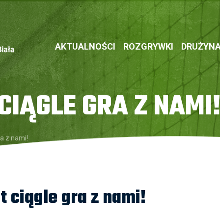
AKTUALNOŚCI
ROZGRYWKI
DRUŻYN
IĄGLE GRA Z NAMI
ra z nami!
 ciągle gra z nami!