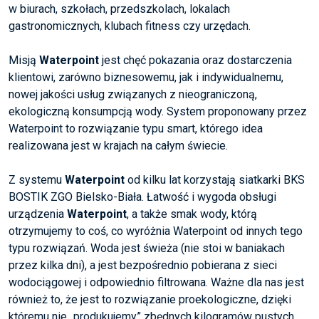
w biurach, szkołach, przedszkolach, lokalach
gastronomicznych, klubach fitness czy urzędach.
Misją
Waterpoint
jest chęć pokazania oraz dostarczenia
klientowi, zarówno biznesowemu, jak i indywidualnemu,
nowej jakości usług związanych z nieograniczoną,
ekologiczną konsumpcją wody. System proponowany przez
Waterpoint to rozwiązanie typu smart, którego idea
realizowana jest w krajach na całym świecie.
Z systemu
Waterpoint
od kilku lat korzystają siatkarki BKS
BOSTIK ZGO Bielsko-Biała. Łatwość i wygoda obsługi
urządzenia
Waterpoint
, a także smak wody, którą
otrzymujemy to coś, co wyróżnia Waterpoint od innych tego
typu rozwiązań. Woda jest świeża (nie stoi w baniakach
przez kilka dni), a jest bezpośrednio pobierana z sieci
wodociągowej i odpowiednio filtrowana. Ważne dla nas jest
również to, że jest to rozwiązanie proekologiczne, dzięki
któremu nie „produkujemy” zbędnych kilogramów pustych