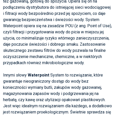
też gazowaną, gotową do spożycia. Opiera się on na
podłączeniu dystrybutora do istniejącej sieci wodociągowej
i filtracji wody bezpośrednio przed jej spożyciem, co daje
gwarancję bezpieczeństwa i świeżości wody. System
Waterpoint opiera się na zasadzie POU (z ang. Point of Use),
czyli filtracji i przygotowania wody do picia w miejscu jej
użycia, co minimalizuje ryzyko wtórnego zanieczyszczenia,
daje poczucie świeżości i dobrego smaku. Zastosowanie
skutecznego zestawu filtrów do wody pozwala na finalne
oczyszczenie mechaniczne, chemiczne, a w niektórych
przypadkach również mikrobiologiczne wody.
Innymi słowy
Waterpoint
System to rozwiązanie, które
gwarantuje nieograniczony dostęp do wody bez
konieczności wymiany butli, zakupów wody gazowanej,
magazynowania zapasów wody i podgrzewania jej na
herbatę, czy kawę oraz utylizacji opakowań plastikowych.
Jest więc idealnym rozwiązaniem dla każdego, a dodatkowo
jest rozwiązaniem proekologicznym. Świetnie sprawdza się