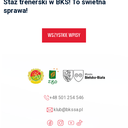
Staż trenerski w BKS! To świetna
sprawa!
WSZYSTKIE WPISY
+48 501 254 546
klub@bkssa.pl