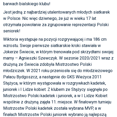
barwach bialskiego klubu!
Jest jedną z najbardziej utalentowanych młodych siatkarek
w Polsce. Nic więc dziwnego, że już w wieku 17 lat
otrzymała powołanie za zgrupowanie reprezentacji Polski
seniorek!
Wiktoria występuje na pozycji rozgrywającej i ma 186 cm
wzrostu. Swoje pierwsze siatkarskie kroki stawiała w
Jokerze Świecie, w którym trenowała pod skrzydłami swojej
mamy – Agnieszki Szewczyk. W sezonie 2020/2021 wraz z
drużyną ze Świecia zdobyła Mistrzostwo Polski
młodziczek. W 2021 roku przeniosła się do młodzieżowego
Pałacu Bydgoszcz, a następnie do GKS Wieżyca 2011
Stężyca, w którym występowała w rozgrywkach kadetek,
juniorek i I Lidze kobiet. Z klubem ze Stężycy sięgnęła po
Mistrzostwo Polski kadetek i juniorek, a w I Lidze Kobiet
wspólnie z drużyną zajęła 11. miejsce. W finałowym turnieju
Mistrzostw Polski kadetek została wybrana MVP, a w
finałach Mistrzostw Polski juniorek wybrano ją najlepszą