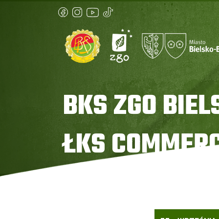
BKS ZGO BIEL
ŁKS COMMERC
Strona główna
»
BKS ZGO Bielsko-Biała vs ŁKS C