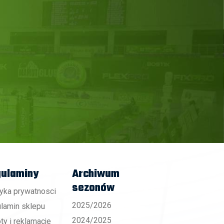
ulaminy
Archiwum
sezonów
tyka prywatnosci
2025/2026
lamin sklepu
2024/2025
ty i reklamacje