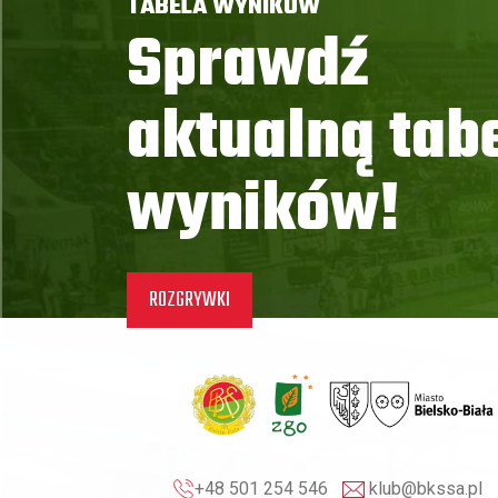
TABELA WYNIKÓW
Sprawdź
aktualną tab
wyników!
ROZGRYWKI
+48 501 254 546
klub@bkssa.pl