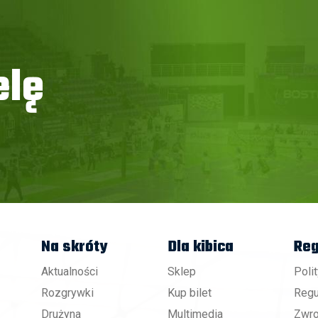
elę
Na skróty
Dla kibica
Reg
Aktualności
Sklep
Poli
Rozgrywki
Kup bilet
Regu
Drużyna
Multimedia
Zwro