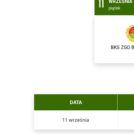
11
WRZEŚNIA
piątek
BKS ZGO Bi
DATA
11 września