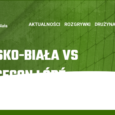
AKTUALNOŚCI
ROZGRYWKI
DRUŻYN
SKO-BIAŁA VS
ECON ŁÓDŹ
ommercecon Łódź