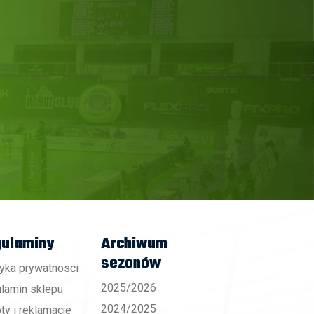
ulaminy
Archiwum
sezonów
tyka prywatnosci
2025/2026
lamin sklepu
2024/2025
ty i reklamacje