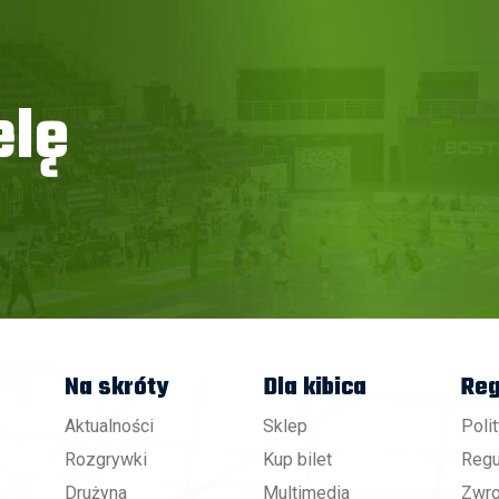
elę
Na skróty
Dla kibica
Reg
Aktualności
Sklep
Poli
Rozgrywki
Kup bilet
Regu
Drużyna
Multimedia
Zwro