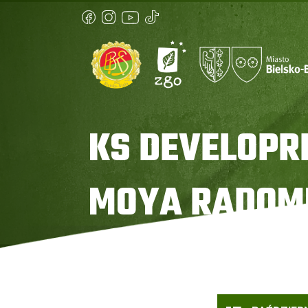
KS DEVELOPR
MOYA RADOM
Strona główna
»
KS DevelopRes Rzeszów vs MO