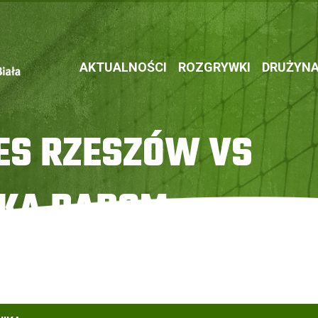
AKTUALNOŚCI
ROZGRYWKI
DRUŻYN
ES RZESZÓW VS
KA RADOM
YA Radomka Radom