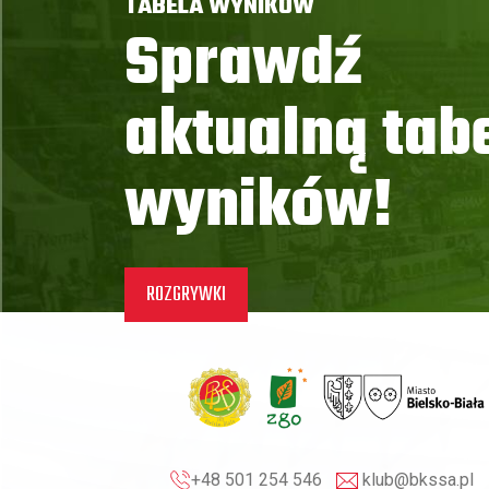
TABELA WYNIKÓW
Sprawdź
aktualną tab
wyników!
ROZGRYWKI
+48 501 254 546
klub@bkssa.pl