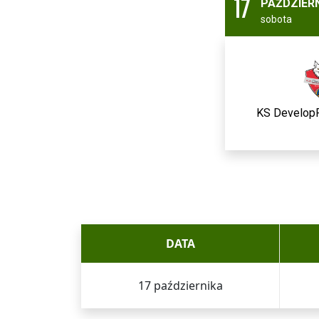
17
PAŹDZIER
sobota
KS Develop
DATA
17 października