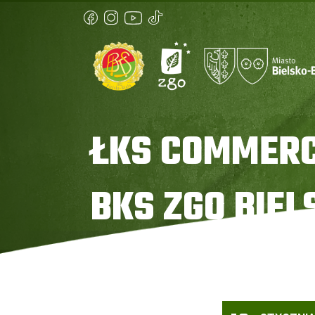
ŁKS COMMERC
BKS ZGO BIEL
Strona główna
»
ŁKS Commercecon Łódź vs BKS ZG