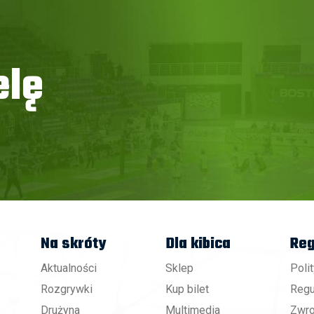
elę
Na skróty
Dla kibica
Reg
Aktualności
Sklep
Poli
Rozgrywki
Kup bilet
Regu
Drużyna
Multimedia
Zwro