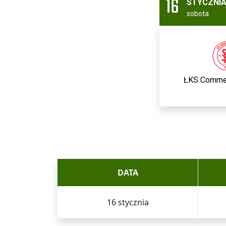
16
STYCZNI
sobota
ŁKS Comme
DATA
16 stycznia