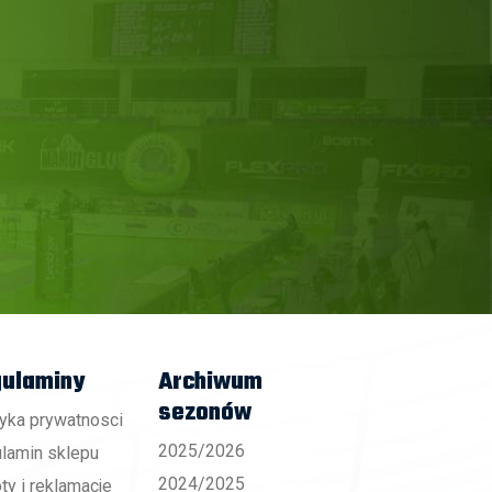
ulaminy
Archiwum
sezonów
tyka prywatnosci
2025/2026
lamin sklepu
2024/2025
ty i reklamacje