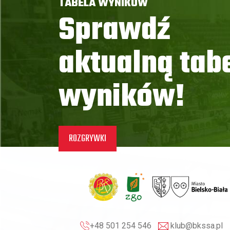
TABELA WYNIKÓW
Sprawdź
aktualną tab
wyników!
ROZGRYWKI
+48 501 254 546
klub@bkssa.pl