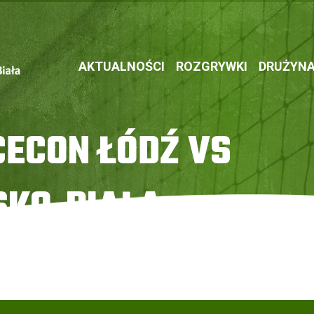
AKTUALNOŚCI
ROZGRYWKI
DRUŻYN
ECON ŁÓDŹ VS
SKO-BIAŁA
O Bielsko-Biała