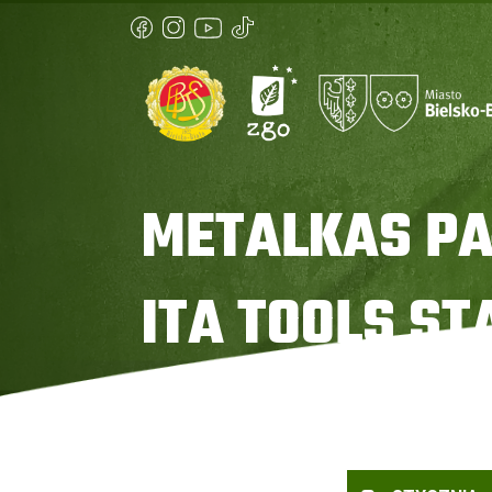
METALKAS PA
ITA TOOLS ST
Strona główna
»
Metalkas Pałac Bydgoszcz vs ITA