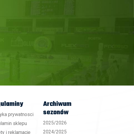
ulaminy
Archiwum
sezonów
tyka prywatnosci
2025/2026
lamin sklepu
2024/2025
ty i reklamacje