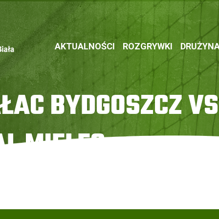
AKTUALNOŚCI
ROZGRYWKI
DRUŻYN
ŁAC BYDGOSZCZ VS
AL MIELEC
 TOOLS Stal Mielec