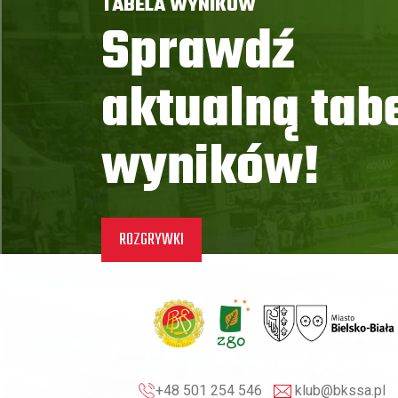
TABELA WYNIKÓW
Sprawdź
aktualną tab
wyników!
ROZGRYWKI
+48 501 254 546
klub@bkssa.pl