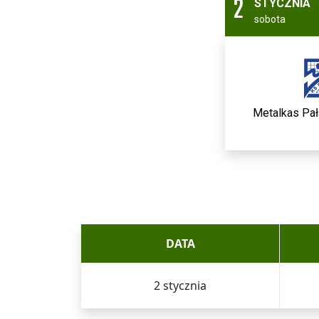
2
STYCZNIA
sobota
Metalkas Pa
DATA
2 stycznia