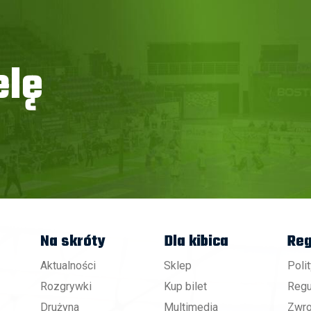
elę
Na skróty
Dla kibica
Reg
Aktualności
Sklep
Poli
Rozgrywki
Kup bilet
Regu
Drużyna
Multimedia
Zwro