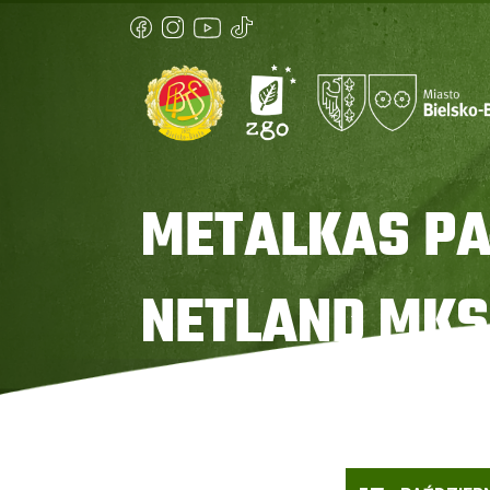
METALKAS PA
NETLAND MKS
Strona główna
»
Metalkas Pałac Bydgoszcz vs Net