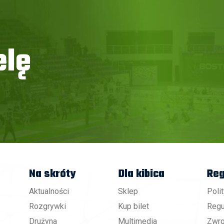
elę
Na skróty
Dla kibica
Reg
Aktualności
Sklep
Poli
Rozgrywki
Kup bilet
Regu
Drużyna
Multimedia
Zwro