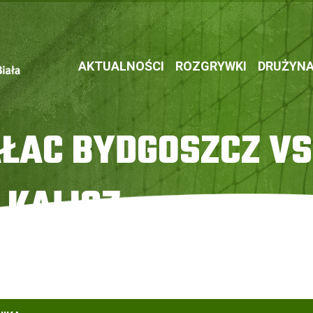
AKTUALNOŚCI
ROZGRYWKI
DRUŻYN
ŁAC BYDGOSZCZ VS
 KALISZ
land MKS Kalisz