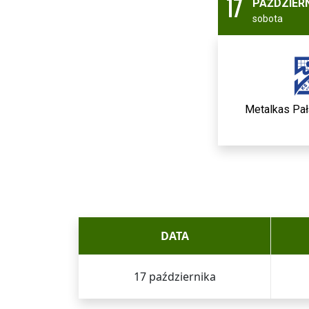
17
PAŹDZIER
sobota
Metalkas Pa
DATA
17 października