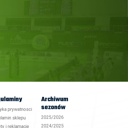
ulaminy
Archiwum
sezonów
tyka prywatnosci
2025/2026
lamin sklepu
2024/2025
ty i reklamacje