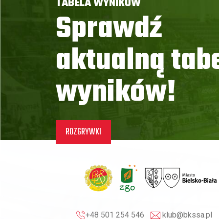
TABELA WYNIKÓW
Sprawdź
aktualną tab
wyników!
ROZGRYWKI
+48 501 254 546
klub@bkssa.pl