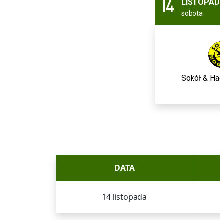
14
LISTOPA
sobota
Sokół & Ha
DATA
14 listopada