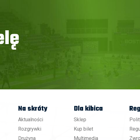
elę
Na skróty
Dla kibica
Reg
Aktualności
Sklep
Poli
Rozgrywki
Kup bilet
Regu
Drużyna
Multimedia
Zwro