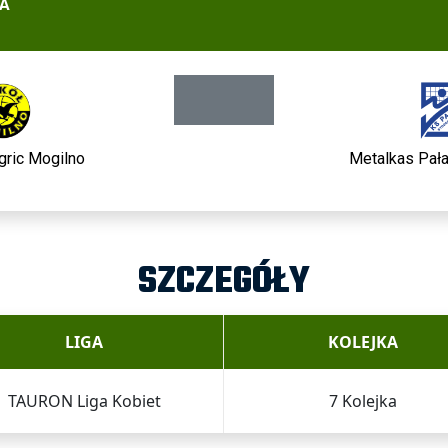
DA
gric Mogilno
Metalkas Pał
SZCZEGÓŁY
LIGA
KOLEJKA
TAURON Liga Kobiet
7 Kolejka