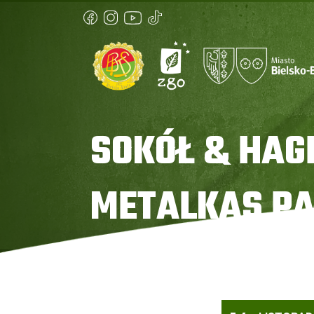
SOKÓŁ & HAG
METALKAS PA
Strona główna
»
Sokół & Hagric Mogilno vs Metal