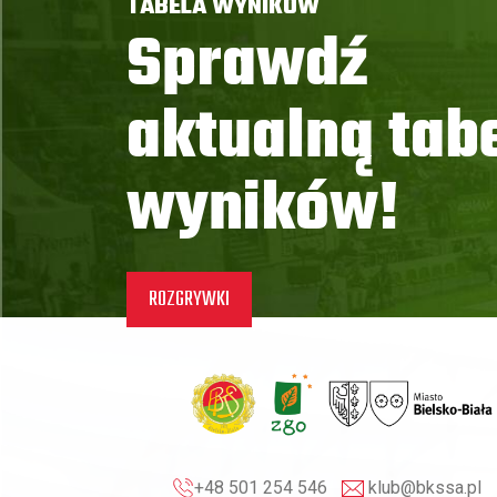
TABELA WYNIKÓW
Sprawdź
aktualną tab
wyników!
ROZGRYWKI
+48 501 254 546
klub@bkssa.pl