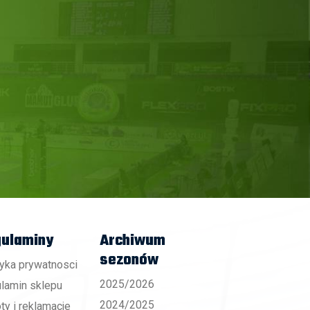
ulaminy
Archiwum
sezonów
tyka prywatnosci
2025/2026
lamin sklepu
2024/2025
ty i reklamacje