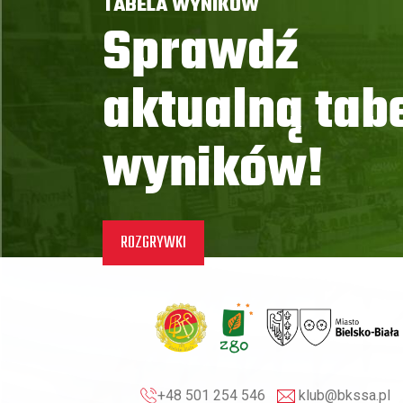
TABELA WYNIKÓW
Sprawdź
aktualną tab
wyników!
ROZGRYWKI
+48 501 254 546
klub@bkssa.pl