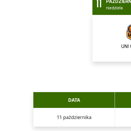
11
PAŹDZIERN
niedziela
UNI 
DATA
11 października