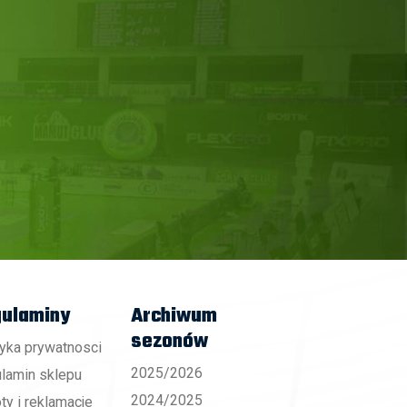
ulaminy
Archiwum
sezonów
tyka prywatnosci
2025/2026
lamin sklepu
2024/2025
ty i reklamacje