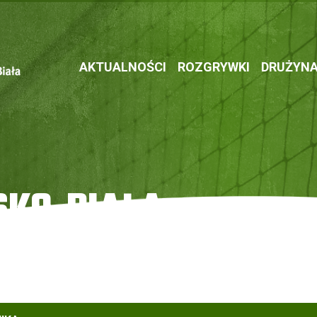
AKTUALNOŚCI
ROZGRYWKI
DRUŻYN
SKO-BIAŁA
ła