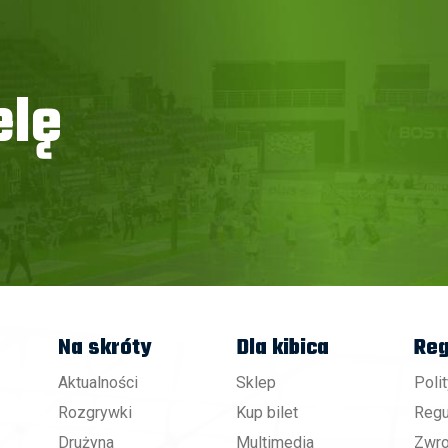
elę
Na skróty
Dla kibica
Reg
Aktualności
Sklep
Poli
Rozgrywki
Kup bilet
Regu
Drużyna
Multimedia
Zwro