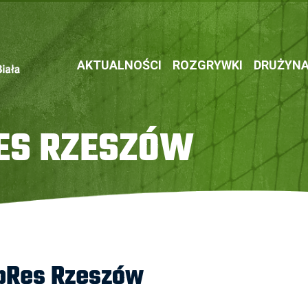
AKTUALNOŚCI
ROZGRYWKI
DRUŻYN
ES RZESZÓW
pRes Rzeszów