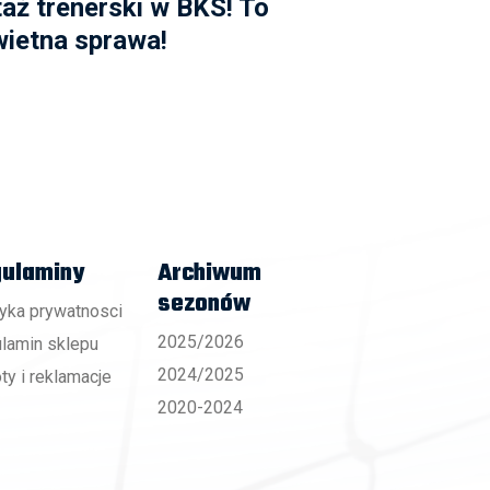
taż trenerski w BKS! To
wietna sprawa!
ulaminy
Archiwum
sezonów
tyka prywatnosci
2025/2026
lamin sklepu
2024/2025
ty i reklamacje
2020-2024