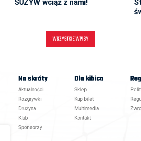
SUŻYW wciąż z nami!
S
ś
WSZYSTKIE WPISY
Na skróty
Dla kibica
Reg
Aktualności
Sklep
Poli
Rozgrywki
Kup bilet
Regu
Drużyna
Multimedia
Zwro
Klub
Kontakt
Sponsorzy