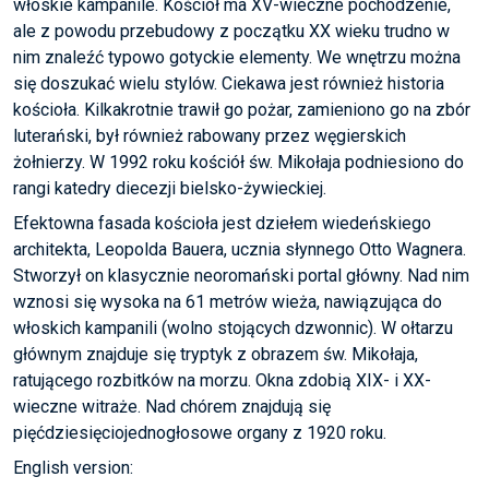
włoskie kampanile. Kościół ma XV-wieczne pochodzenie,
ale z powodu przebudowy z początku XX wieku trudno w
nim znaleźć typowo gotyckie elementy. We wnętrzu można
się doszukać wielu stylów. Ciekawa jest również historia
kościoła. Kilkakrotnie trawił go pożar, zamieniono go na zbór
luterański, był również rabowany przez węgierskich
żołnierzy. W 1992 roku kościół św. Mikołaja podniesiono do
rangi katedry diecezji bielsko-żywieckiej.
Efektowna fasada kościoła jest dziełem wiedeńskiego
architekta, Leopolda Bauera, ucznia słynnego Otto Wagnera.
Stworzył on klasycznie neoromański portal główny. Nad nim
wznosi się wysoka na 61 metrów wieża, nawiązująca do
włoskich kampanili (wolno stojących dzwonnic). W ołtarzu
głównym znajduje się tryptyk z obrazem św. Mikołaja,
ratującego rozbitków na morzu. Okna zdobią XIX- i XX-
wieczne witraże. Nad chórem znajdują się
pięćdziesięciojednogłosowe organy z 1920 roku.
English version: