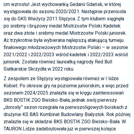
cm wzrostu! Jest wychowanką Gedanii Gdańsk, w której
występowała do sezonu 2020/2021. Następnie przeniosła
się do GKS Wieżycy 2011 Stężyca. Z tym klubem sięgnęła
po srebrny i brązowy medal Mistrzostw Polski Kadetek
oraz dwa złote i srebrny medal Mistrzostw Polski juniorek.
Aż trzykrotnie była wybierana najlepszą atakującą turnieju
finałowego młodzieżowych Mistrzostw Polski – w sezonie
2021/2022 i 2022/2023 wśród kadetek i 2022/2023 wśród
juniorek. Została również laureatką nagrody Red Bull
Siatkarskie Skrzydła w 2022 roku.
Z zespołem ze Stężycy występowała również w I lidze
Kobiet. Po okresie gry na poziomie juniorskim, a więc przed
sezonem 2024/2025 znalazła się w kręgu zainteresowań
BKS BOSTIK ZGO Bielsko-Biała, jednak swój pierwszy
„dorosły” sezon rozegrała na pierwszoligowych boiskach z
drużynie KS BAS Kombinat Budowlany Białystok. Rok później
znalazła się w składzie BKS BOSTIK ZGO Bielsko-Biała. W
TAURON Lidze zadebiutowała już w pierwszej kolejce