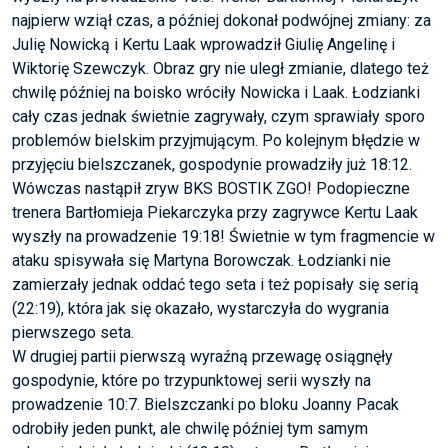
najpierw wziął czas, a później dokonał podwójnej zmiany: za
Julię Nowicką i Kertu Laak wprowadził Giulię Angelinę i
Wiktorię Szewczyk. Obraz gry nie uległ zmianie, dlatego też
chwilę później na boisko wróciły Nowicka i Laak. Łodzianki
cały czas jednak świetnie zagrywały, czym sprawiały sporo
problemów bielskim przyjmującym. Po kolejnym błędzie w
przyjęciu bielszczanek, gospodynie prowadziły już 18:12.
Wówczas nastąpił zryw BKS BOSTIK ZGO! Podopieczne
trenera Bartłomieja Piekarczyka przy zagrywce Kertu Laak
wyszły na prowadzenie 19:18! Świetnie w tym fragmencie w
ataku spisywała się Martyna Borowczak. Łodzianki nie
zamierzały jednak oddać tego seta i też popisały się serią
(22:19), która jak się okazało, wystarczyła do wygrania
pierwszego seta.
W drugiej partii pierwszą wyraźną przewagę osiągnęły
gospodynie, które po trzypunktowej serii wyszły na
prowadzenie 10:7. Bielszczanki po bloku Joanny Pacak
odrobiły jeden punkt, ale chwilę później tym samym