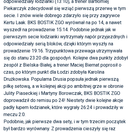
odpowiedziały łodzianki (13:10), a trener Bartłomiej
Piekarczyk zdecydował się wziąć pierwszą przerwę w tym
secie. I znów wiele dobrego zdarzyło się przy zagrywce
Kertu Laak. BKS BOSTIK ZGO wyrównał na po 14, a nawet
wyszedł na prowadzenie 15:14. Podobnie jednak jak w
pierwszym secie łodzianki wytrzymały napór przyjezdnych i
odpowiedziały serią bloków, dzięki którym wyszły na
prowadzenie 19:16. Trzypunktowa przewaga utrzymywała
się do stanu 23:20 dla gospodyń. Kolejne dwa punkty zdobył
zespół z Bielska-Białej, a trener Maciej Biernat poprosił o
czas, po którym punkt dla Łodzi zdobyła Karolina
Drużkowska. Popularna Drusia popsuła jednak pierwszą
piłkę setową, a w kolejnej akcji po ambitnej grze w obronie
Julity Piaseckiej i Martyny Borowczak, BKS BOSTIK ZGO
doprowadził do remisu po 24! Niestety dwie kolejne akcje
padły łupem łodzianek, które wygrały 26:24 i prowadziły w
meczu 2:0.
Podobnie, jak pierwsze dwa sety, i w tym trzecim początek
był bardzo wyrównany. Z prowadzenia cieszyły się raz