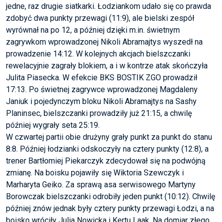
jedne, raz drugie siatkarki. Łodziankom udało się co prawda
zdobyć dwa punkty przewagi (11:9), ale bielski zespół
wyrównał na po 12, a później dzięki m.in. świetnym
zagrywkom wprowadzonej Nikoli Abramajtys wyszedł na
prowadzenie 14:12. W kolejnych akcjach bielszczanki
rewelacyjnie zagrały blokiem, a i w kontrze atak skończyła
Julita Piasecka. W efekcie BKS BOSTIK ZGO prowadził
17:13. Po świetnej zagrywce wprowadzonej Magdaleny
Janiuk i pojedynczym bloku Nikoli Abramajtys na Sashy
Planinsec, bielszczanki prowadziły już 21:15, a chwilę
później wygrały seta 25:19.
W czwartej partii obie drużyny grały punkt za punkt do stanu
8:8. Później łodzianki odskoczyły na cztery punkty (12:8), a
trener Bartłomiej Piekarczyk zdecydował się na podwójną
zmianę. Na boisku pojawiły się Wiktoria Szewczyk i
Marharyta Geiko. Za sprawą asa serwisowego Martyny
Borowczak bielszczanki odrobiły jeden punkt (10:12). Chwilę
później znów jednak były cztery punkty przewagi Łodzi, a na
boisko wróciły Julia Nowicka i Kertu Laak. Na domiar złego