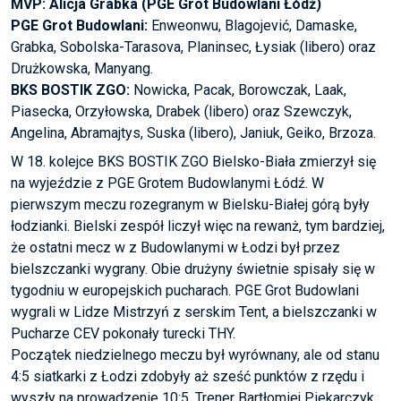
MVP: Alicja Grabka (PGE Grot Budowlani Łódź)
PGE Grot Budowlani:
Enweonwu, Blagojević, Damaske,
Grabka, Sobolska-Tarasova, Planinsec, Łysiak (libero) oraz
Drużkowska, Manyang.
BKS BOSTIK ZGO:
Nowicka, Pacak, Borowczak, Laak,
Piasecka, Orzyłowska, Drabek (libero) oraz Szewczyk,
Angelina, Abramajtys, Suska (libero), Janiuk, Geiko, Brzoza.
W 18. kolejce BKS BOSTIK ZGO Bielsko-Biała zmierzył się
na wyjeździe z PGE Grotem Budowlanymi Łódź. W
pierwszym meczu rozegranym w Bielsku-Białej górą były
łodzianki. Bielski zespół liczył więc na rewanż, tym bardziej,
że ostatni mecz w z Budowlanymi w Łodzi był przez
bielszczanki wygrany. Obie drużyny świetnie spisały się w
tygodniu w europejskich pucharach. PGE Grot Budowlani
wygrali w Lidze Mistrzyń z serskim Tent, a bielszczanki w
Pucharze CEV pokonały turecki THY.
Początek niedzielnego meczu był wyrównany, ale od stanu
4:5 siatkarki z Łodzi zdobyły aż sześć punktów z rzędu i
wyszły na prowadzenie 10:5. Trener Bartłomiej Piekarczyk